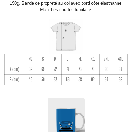
190g. Bande de propreté au col avec bord côte élasthanne.
Manches courtes tubulaire.
XS
S
M
L
XL
XXL
3XL
4XL
A (cm)
62
69
72
74
76
78
80
84
B (cm)
49
50
53
56
58
62
64
68