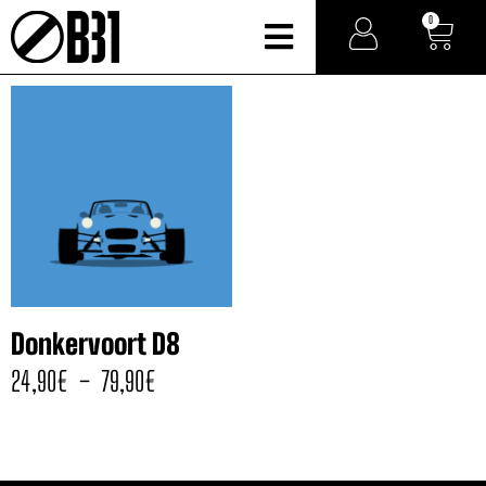
0
Donkervoort D8
24,90
€
–
79,90
€