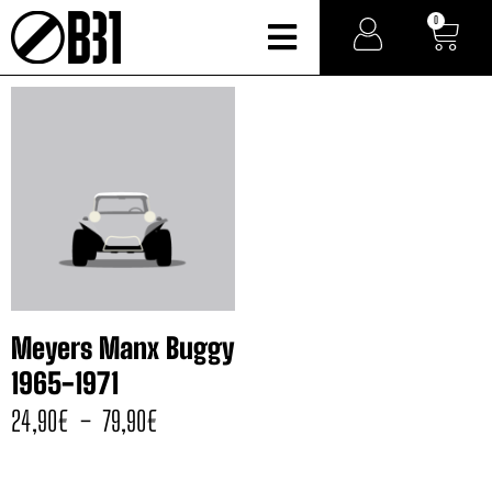
0
Meyers Manx Buggy
1965-1971
24,90
€
–
79,90
€