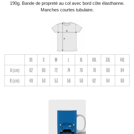
190g. Bande de propreté au col avec bord côte élasthanne.
Manches courtes tubulaire.
XS
S
M
L
XL
XXL
3XL
4XL
A (cm)
62
69
72
74
76
78
80
84
B (cm)
49
50
53
56
58
62
64
68