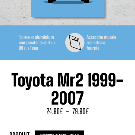
Toyota Mr2 1999-
2007
24,90
€
–
79,90
€