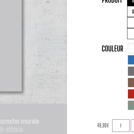
S
S
COULEUR
49,90
€