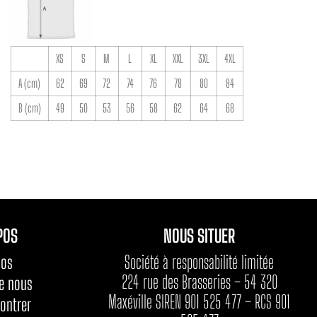
XS
S
M
L
XL
XXL
3XL
4XL
A (cm)
62
69
72
74
76
78
80
84
B (cm)
49
50
53
56
58
62
64
68
POS
NOUS SITUER
Société à responsabilité limitée
pos
224 rue des Brasseries – 54 320
de nous
Maxéville SIREN 901 525 477 – RCS 901
ontrer