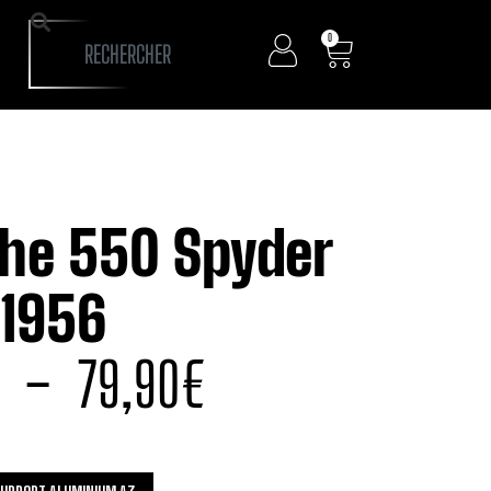
0
he 550 Spyder
1956
–
79,90
€