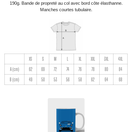
190g. Bande de propreté au col avec bord côte élasthanne.
Manches courtes tubulaire.
XS
S
M
L
XL
XXL
3XL
4XL
A (cm)
62
69
72
74
76
78
80
84
B (cm)
49
50
53
56
58
62
64
68