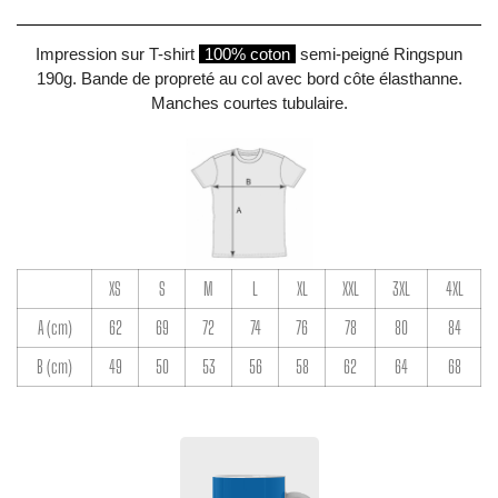
Impression sur T-shirt
100% coton
semi-peigné Ringspun
190g. Bande de propreté au col avec bord côte élasthanne.
Manches courtes tubulaire.
XS
S
M
L
XL
XXL
3XL
4XL
A (cm)
62
69
72
74
76
78
80
84
B (cm)
49
50
53
56
58
62
64
68