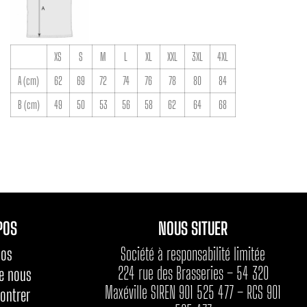
XS
S
M
L
XL
XXL
3XL
4XL
A (cm)
62
69
72
74
76
78
80
84
B (cm)
49
50
53
56
58
62
64
68
POS
NOUS SITUER
Société à responsabilité limitée
pos
224 rue des Brasseries – 54 320
de nous
Maxéville SIREN 901 525 477 – RCS 901
ontrer