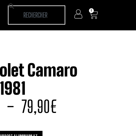
0
olet Camaro
1981
–
79,90
€