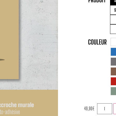
S
S
COULEUR
49,90
€