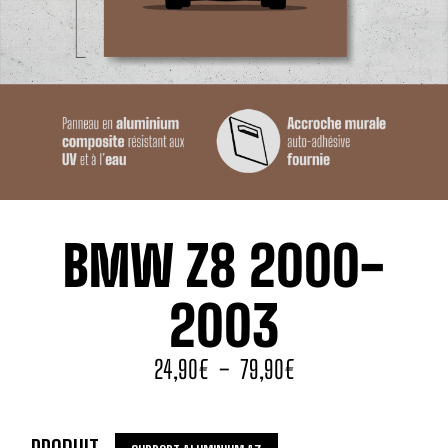
BMW Z8 2000-
2003
24,90
€
–
79,90
€