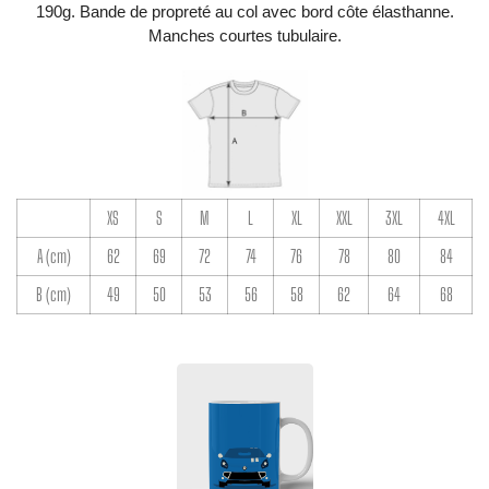
190g. Bande de propreté au col avec bord côte élasthanne.
Manches courtes tubulaire.
XS
S
M
L
XL
XXL
3XL
4XL
A (cm)
62
69
72
74
76
78
80
84
B (cm)
49
50
53
56
58
62
64
68