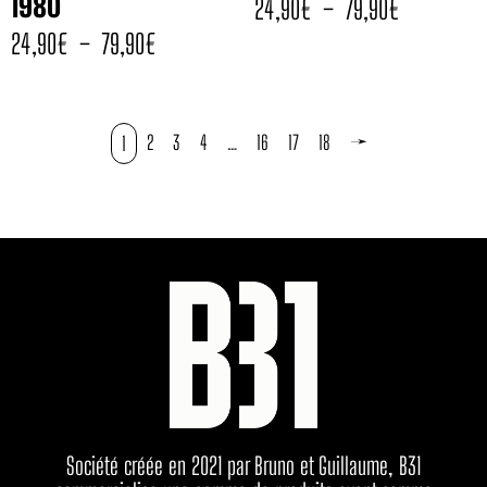
1980
24,90
€
–
79,90
€
24,90
€
–
79,90
€
2
3
4
…
16
17
18
→
1
Société créée en 2021 par Bruno et Guillaume, B31