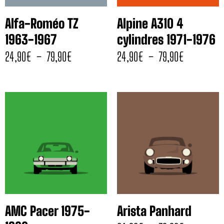
Alfa-Roméo TZ
Alpine A310 4
1963-1967
cylindres 1971-1976
24,90
€
–
79,90
€
24,90
€
–
79,90
€
AMC Pacer 1975-
Arista Panhard